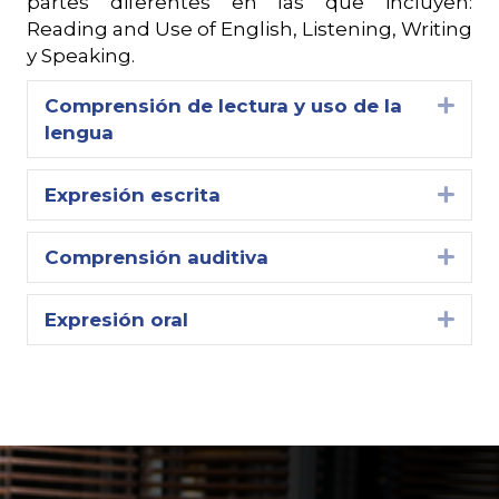
partes diferentes en las que incluyen:
Reading and Use of English, Listening, Writing
y Speaking.
Comprensión de lectura y uso de la
Expa
lengua
Expresión escrita
Expa
Comprensión auditiva
Expa
Expresión oral
Expa