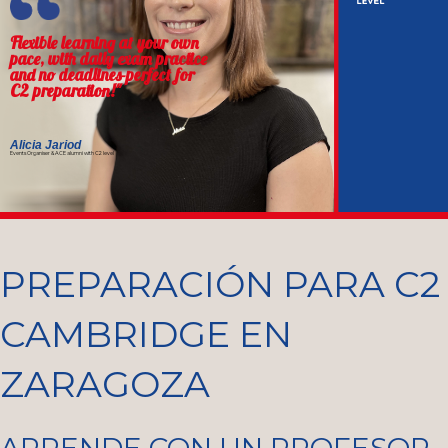
If you want to work abroad,
having the highest level of
English is a good starting
point."
Enrique Gaspar
Lawyer, Senior GRC Consultant in TELEFÓNICA
& ACE alumni with C2 level
PREPARACIÓN PARA C2
CAMBRIDGE EN
ZARAGOZA