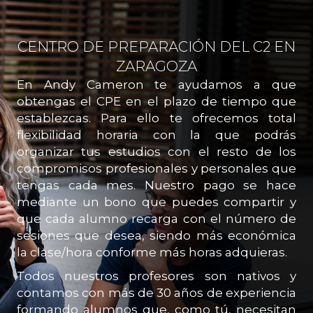
CENTRO DE PREPARACIÓN DEL C2 EN
ZARAGOZA
En Andy Cameron te ayudamos a que
obtengas el CPE en el plazo de tiempo que
establezcas. Para ello te ofrecemos total
flexibilidad horaria con la que podrás
organizar tus estudios con el resto de los
compromisos profesionales y personales que
tengas cada mes. Nuestro pago se hace
mediante un bono que puedes compartir y
que cada alumno recarga con el número de
sesiones que desea, siendo más económica
la clase/hora conforme más horas adquieras.
Todos nuestros profesores son nativos y
contamos con más de 30 años de experiencia
formando alumnos que, como tú, necesitan