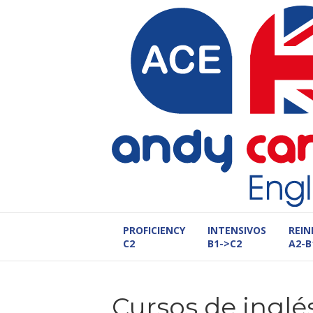
PROFICIENCY
INTENSIVOS
REIN
C2
B1->C2
A2-B
Cursos de inglé