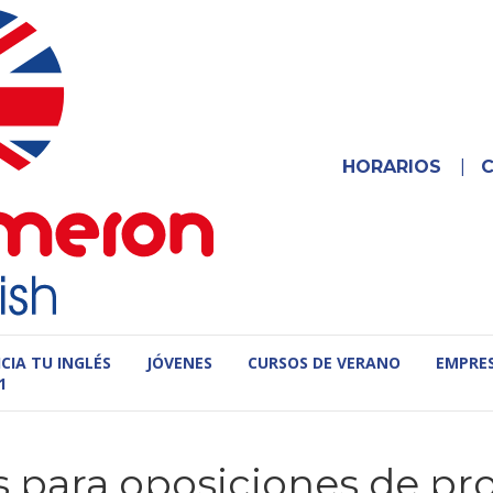
HORARIOS
|
ICIA TU INGLÉS
JÓVENES
CURSOS DE VERANO
EMPRE
1
s para oposiciones de pr